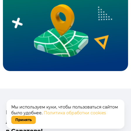
Мы используем куки, чтобы пользоваться сайтом
Интернет в дом - мы работаем с
было удобнее.
Политика обработки cookies
Принять
лучшими интернет-провайдерами