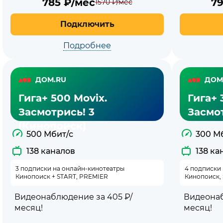
785
₽/мес
7
1570
₽/мес
Подключить
Подробнее
ДОМ.RU
ДОМ
Гига+ 500 Movix.
Гига+ 
Засмотрись! 3
Засмот
(Кинопоиск)
500 Мбит/с
300 М
138 каналов
138 ка
3 подписки на онлайн-кинотеатры
4 подписки 
Кинопоиск + START, PREMIER
Кинопоиск,
Видеонаблюдение за 405 ₽/
Видеонаб
месяц!
месяц!