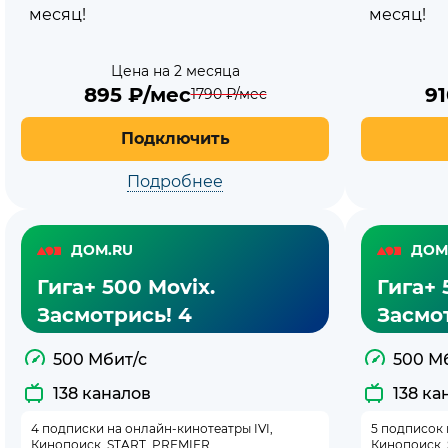
месяц!
месяц!
Цена на 2 месяца
895
₽/мес
9
1790
₽/мес
Подключить
Подробнее
ДОМ.RU
ДОМ
Гига+ 500 Movix.
Гига+ 
Засмотрись! 4
Засмот
500 Мбит/с
500 М
138 каналов
138 ка
4 подписки на онлайн-кинотеатры IVI,
5 подписок 
Кинопоиск, START, PREMIER
Кинопоиск,