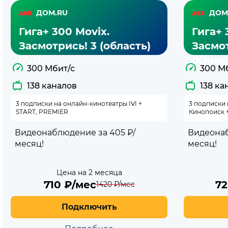
Тарифы
ДОМ.RU
ДОМ
Дом.ру
Гига+ 300 Movix.
Гига+ 
с
Засмотрись! 3 (область)
Засмот
(IVI)
(Кино
интернетом
300 Мбит/с
300 М
138 каналов
138 ка
и
3 подписки на онлайн-кинотеатры IVI +
3 подписки
тв
START, PREMIER
Кинопоиск 
Видеонаблюдение за 405 ₽/
Видеонаб
месяц!
месяц!
Цена на 2 месяца
710
₽/мес
7
1420
₽/мес
Подключить