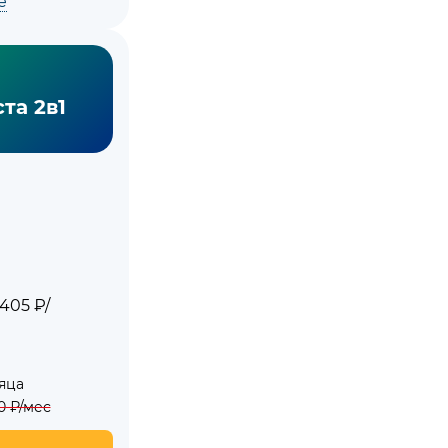
е
та 2в1
405 ₽/
яца
0
₽/мес