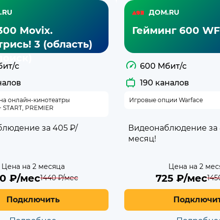
.RU
ДОМ.RU
300 Movix.
Гейминг 600 WF
рись! 3 (область)
поиск)
бит/с
600 Мбит/с
налов
190 каналов
 на онлайн-кинотеатры
Игровые опции Warface
+ START, PREMIER
людение за 405 ₽/
Видеонаблюдение за 
месяц!
Цена на 2 месяца
Цена на 2 мес
20
₽/мес
725
₽/мес
1440
₽/мес
145
Подключить
Подключи