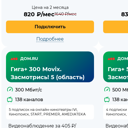
Цена на 2 месяца
820
₽/мес
8
1640
₽/мес
Подключить
Подробнее
ДОМ.RU
ДОМ
Гига+ 300 Movix.
Гига+ 
Засмотрись! 5 (область)
Засмот
300 Мбит/с
500 М
138 каналов
138 ка
5 подписок на онлайн-кинотеатры IVI,
4 подписки 
Кинопоиск, START, PREMIER, AMEDIATEKA
Кинопоиск,
Видеонаблюдение за 405 ₽/
Видеонаб