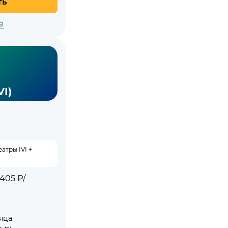
ть
е
VI)
атры IVI +
405 ₽/
яца