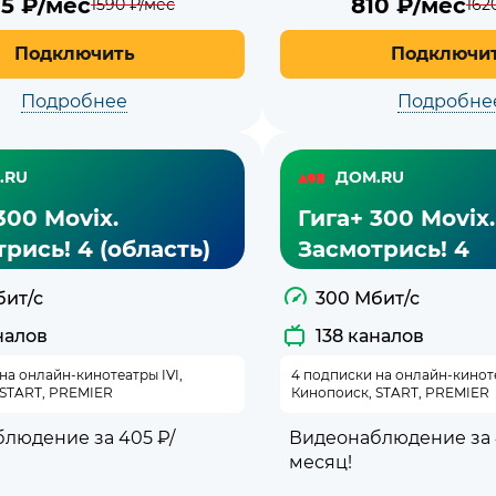
95
₽/мес
810
₽/мес
1590
₽/мес
162
Подключить
Подключи
Подробнее
Подробне
.RU
ДОМ.RU
300 Movix.
Гига+ 300 Movix.
рись! 4 (область)
Засмотрись! 4
бит/с
300 Мбит/с
налов
138 каналов
на онлайн-кинотеатры IVI,
4 подписки на онлайн-киноте
 START, PREMIER
Кинопоиск, START, PREMIER
людение за 405 ₽/
Видеонаблюдение за 
месяц!