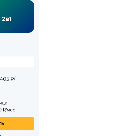
 2в1
405 ₽/
яца
0
₽/мес
ть