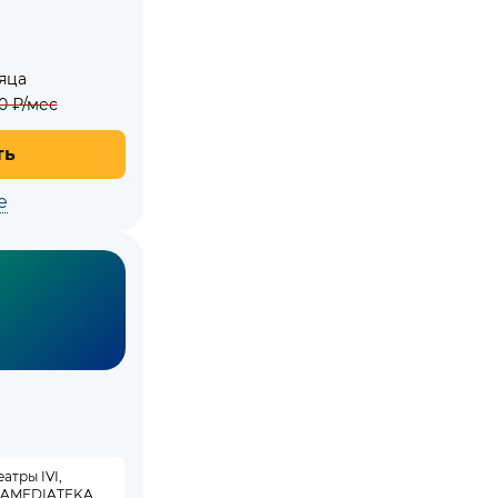
яца
0
₽/мес
ть
е
атры IVI,
, AMEDIATEKA