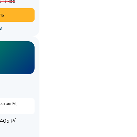
0
₽/мес
ть
е
атры IVI,
405 ₽/