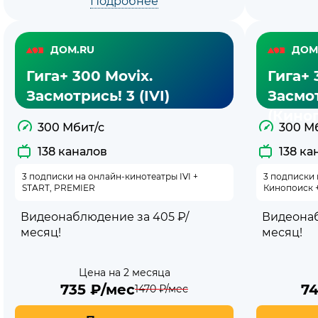
Подробнее
ДОМ.RU
ДОМ
Гига+ 300 Movix.
Гига+ 
Засмотрись! 3 (IVI)
Засмот
(Кино
300 Мбит/с
300 М
138 каналов
138 ка
3 подписки на онлайн-кинотеатры IVI +
3 подписки
START, PREMIER
Кинопоиск 
Видеонаблюдение за 405 ₽/
Видеонаб
месяц!
месяц!
Цена на 2 месяца
735
₽/мес
7
1470
₽/мес