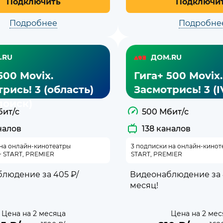
Подключить
Подключи
Подробнее
Подробне
.RU
ДОМ.RU
500 Movix.
Гига+ 500 Movix.
рись! 3 (область)
Засмотрись! 3 (I
поиск)
бит/с
500 Мбит/с
налов
138 каналов
 на онлайн-кинотеатры
3 подписки на онлайн-киноте
+ START, PREMIER
START, PREMIER
людение за 405 ₽/
Видеонаблюдение за 
месяц!
Цена на 2 месяца
Цена на 2 мес