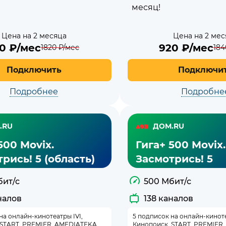
месяц!
Цена на 2 месяца
Цена на 2 мес
10
₽/мес
920
₽/мес
1820
₽/мес
184
Подключить
Подключи
Подробнее
Подробне
.RU
ДОМ.RU
500 Movix.
Гига+ 500 Movix.
рись! 5 (область)
Засмотрись! 5
бит/с
500 Мбит/с
налов
138 каналов
на онлайн-кинотеатры IVI,
5 подписок на онлайн-киноте
 START, PREMIER, AMEDIATEKA
Кинопоиск, START, PREMIER