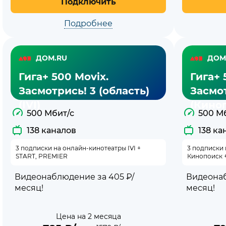
Подключить
Подробнее
ДОМ.RU
ДОМ
Гига+ 500 Movix.
Гига+ 
Засмотрись! 3 (область)
Засмот
(IVI)
(Кино
500 Мбит/с
500 М
138 каналов
138 ка
3 подписки на онлайн-кинотеатры IVI +
3 подписки
START, PREMIER
Кинопоиск 
Видеонаблюдение за 405 ₽/
Видеонаб
месяц!
месяц!
Цена на 2 месяца