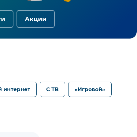
ги
Акции
й интернет
С ТВ
«Игровой»