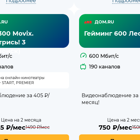
Подробнее
Подробне
.RU
ДОМ.RU
300 Movix.
Гейминг 600 Лес
рись! 3
поиск)
бит/с
600 Мбит/с
налов
190 каналов
 на онлайн-кинотеатры
+ START, PREMIER
людение за 405 ₽/
Видеонаблюдение за 
месяц!
Цена на 2 месяца
Цена на 2 мес
45
₽/мес
750
₽/мес
1490
₽/мес
150