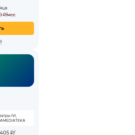
яца
0
₽/мес
ть
е
атры IVI,
, AMEDIATEKA
405 ₽/