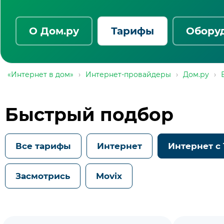
О Дом.ру
Тарифы
Обору
«Интернет в дом»
›
Интернет-провайдеры
›
Дом.ру
›
Быстрый подбор
Все тарифы
Интернет
Интернет с
Засмотрись
Movix