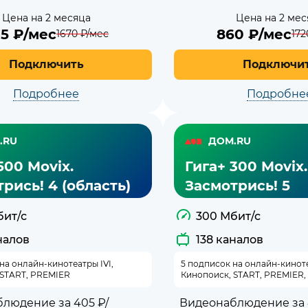
Цена на 2 месяца
Цена на 2 мес
35
₽/мес
860
₽/мес
1670
₽/мес
172
Подключить
Подключи
Подробнее
Подробне
.RU
ДОМ.RU
500 Movix.
Гига+ 300 Movix.
рись! 4 (область)
Засмотрись! 5
бит/с
300 Мбит/с
налов
138 каналов
на онлайн-кинотеатры IVI,
5 подписок на онлайн-киноте
 START, PREMIER
Кинопоиск, START, PREMIER
людение за 405 ₽/
Видеонаблюдение за 